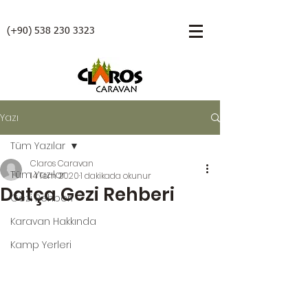
(+90)
538 230 3323
Yazı
Tüm Yazılar
Claros Caravan
Tüm Yazılar
14 Tem 2020
1 dakikada okunur
Datça Gezi Rehberi
Gezi Rehberi
Karavan Hakkında
Kamp Yerleri