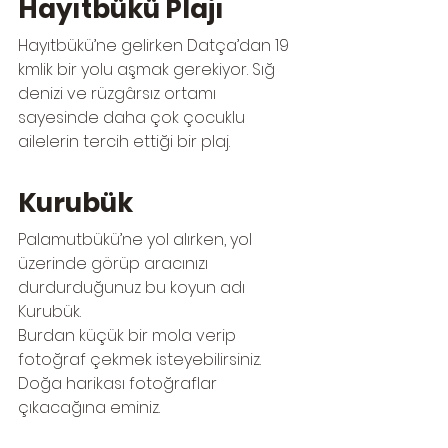
Hayıtbükü Plajı
Hayıtbükü’ne gelirken Datça’dan 19 
kmlik bir yolu aşmak gerekiyor. Sığ 
denizi ve rüzgârsız ortamı 
sayesinde daha çok çocuklu 
ailelerin tercih ettiği bir plaj. 
Kurubük
Palamutbükü’ne yol alırken, yol 
üzerinde görüp aracınızı 
durdurduğunuz bu koyun adı 
Kurubük.
Burdan küçük bir mola verip 
fotoğraf çekmek isteyebilirsiniz. 
Doğa harikası fotoğraflar 
çıkacağına eminiz.