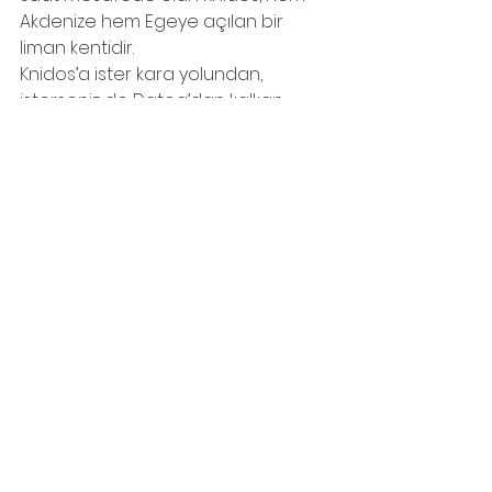
Akdenize hem Egeye açılan bir 
liman kentidir. 
Knidos’a ister kara yolundan, 
isterseniz de Datça’dan kalkan 
tekne turlarıyla ulaşım sağlanıyor. 
Üstelik bu teknelerin olduğu 
limanda yüzebiliyorsunuz!
Gezi Rehberi
Hepsini Gör
Son Yazılar