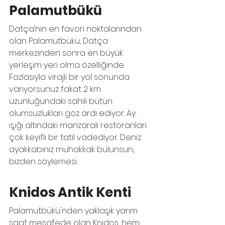
Palamutbükü
Datça’nın en favori noktalarından 
olan Palamutbükü, Datça 
merkezinden sonra en büyük 
yerleşim yeri olma özelliğinde. 
Fazlasıyla virajlı bir yol sonunda 
varıyorsunuz fakat 2 km 
uzunluğundaki sahili bütün 
olumsuzlukları göz ardı ediyor. Ay 
ışığı altındaki manzaralı restoranları 
çok keyifli bir tatil vadediyor. Deniz 
ayakkabınız muhakkak bulunsun, 
bizden söylemesi.
Knidos Antik Kenti
Palamutbükü'nden yaklaşık yarım 
saat mesafede olan Knidos, hem 