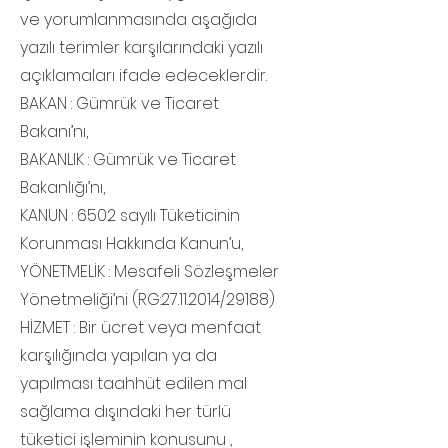
ve yorumlanmasında aşağıda
yazılı terimler karşılarındaki yazılı
açıklamaları ifade edeceklerdir.
BAKAN : Gümrük ve Ticaret
Bakanı’nı,
BAKANLIK : Gümrük ve Ticaret
Bakanlığı’nı,
KANUN : 6502 sayılı Tüketicinin
Korunması Hakkında Kanun’u,
YÖNETMELİK : Mesafeli Sözleşmeler
Yönetmeliği’ni (RG:
27.11.2014
/29188)
HİZMET : Bir ücret veya menfaat
karşılığında yapılan ya da
yapılması taahhüt edilen mal
sağlama dışındaki her türlü
tüketici işleminin konusunu ,