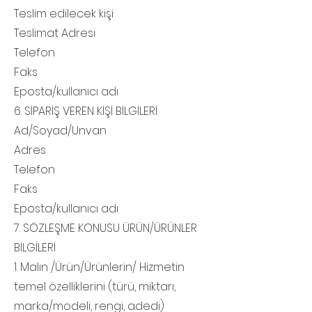
Teslim edilecek kişi
Teslimat Adresi
Telefon
Faks
Eposta/kullanıcı adı
6. SİPARİŞ VEREN KİŞİ BİLGİLERİ
Ad/Soyad/Unvan
Adres
Telefon
Faks
Eposta/kullanıcı adı
7. SÖZLEŞME KONUSU ÜRÜN/ÜRÜNLER
BİLGİLERİ
1. Malın /Ürün/Ürünlerin/ Hizmetin
temel özelliklerini (türü, miktarı,
marka/modeli, rengi, adedi)