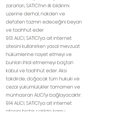
zararları, SATICI’nın ilk bildirimi
üzerine derhal, nakden ve
defaten tazmin edeceğini beyan
ve taahhüt eder.
9.13. ALICI, SATICI’ya ait internet
sitesini kullanırken yasal mevzuat
hükümlerine riayet etmeyi ve
bunları ihlal etmemeyi baştan
kabul ve taahhüt eder. Aksi
takdirde, doğacak tüm hukuki ve
cezai yükümlülükler tamamen ve
münhasıran ALICI’yı bağlayacaktır.
9.14. ALICI, SATICI’ya ait internet
sitesini hiçbir şekilde kamu
düzenini bozucu, genel ahlaka
aykırı, başkalarını rahatsız ve taciz