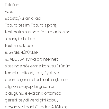
Telefon
Faks
Eposta/kullanıcı adı
Fatura teslim :Fatura sipariş
teslimatı sırasında fatura adresine
sipariş ile birlikte
teslim edilecektir.
9. GENEL HÜKÜMLER
9.1. ALICI, SATICI’ya ait internet
sitesinde sözleşme konusu ürünün
temel nitelikleri, satış fiyatı ve
ödeme şekli ile teslimata ilişkin ön
bilgileri okuyup, bilgi sahibi
olduğunu, elektronik ortamda
gerekli teyidi verdiğini kabul,
beyan ve taahhüt eder. ALICI’nın;