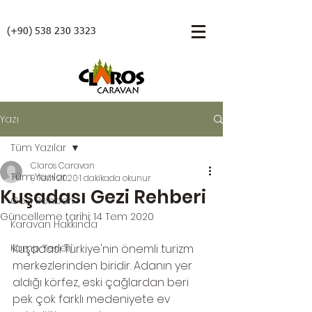
(+90)
538 230 3323
Yazı
Tüm Yazılar
Claros Caravan
Tüm Yazılar
9 Tem 2020
1 dakikada okunur
Kuşadası Gezi Rehberi
Gezi Rehberi
Güncelleme tarihi:
14 Tem 2020
Karavan Hakkında
Kamp Yerleri
Kuşadası Türkiye'nin önemli turizm 
merkezlerinden biridir. Adanın yer 
aldığı körfez, eski çağlardan beri 
pek çok farklı medeniyete ev 