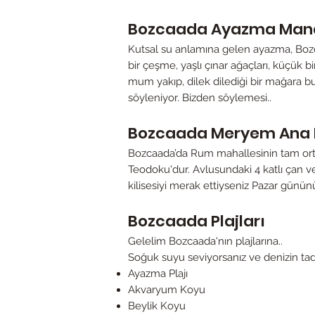
Bozcaada Ayazma Mana
Kutsal su anlamına gelen ayazma, Boz
bir çeşme, yaşlı çınar ağaçları, küçük b
mum yakıp, dilek dilediği bir mağara b
söyleniyor. Bizden söylemesi..
Bozcaada Meryem Ana K
Bozcaada’da Rum mahallesinin tam ortası
Teodoku'dur. Avlusundaki 4 katlı çan ve 
kilisesiyi merak ettiyseniz Pazar günün
Bozcaada Plajları
Gelelim Bozcaada'nın plajlarına..
Soğuk suyu seviyorsanız ve denizin tadın
Ayazma Plajı
Akvaryum Koyu
Beylik Koyu