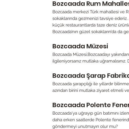
Bozcaada Rum Mahalle
Bozcaada merkezi Türk mahallesi ve Ru
sokaklarında gezmenizi tavsiye ederiz. A
küçük restaurantlarda taze deniz ürünl
Bozcaada’nın güzel sokakların’da da ge
Bozcaada Müzesi
Bozcaada Müzesi,Bozcaadayı yakından ta
ilgileniyorsanız mutlaka uğramalısını
Bozcaada Şarap Fabrika
Bozcaada şarapçılığı ile yıllardır bili
azından birini mutlaka ziyaret etmeli ve
Bozcaada Polente Feneri
Bozcaada'ya uğrayıp gün batımını izle
daha erken saatlerde Polente fenerinde 
göndermeyi unutmayın olur mu?