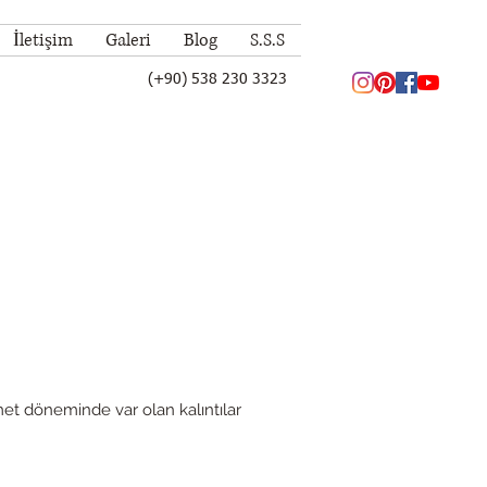
İletişim
Galeri
Blog
S.S.S
(+90) 538 230 3323
et döneminde var olan kalıntılar