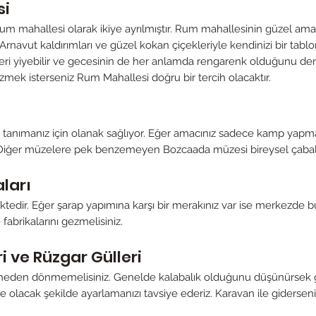
si
m mahallesi olarak ikiye ayrılmıştır. Rum mahallesinin güzel ama
rnavut kaldırımları ve güzel kokan çiçekleriyle kendinizi bir tablon
eri yiyebilir ve gecesinin de her anlamda rengarenk olduğunu den
zmek isterseniz Rum Mahallesi doğru bir tercih olacaktır.
nımanız için olanak sağlıyor. Eğer amacınız sadece kamp yapmak d
z. Diğer müzelere pek benzemeyen Bozcaada müzesi bireysel çabal
ları
nmektedir. Eğer şarap yapımına karşı bir merakınız var ise merkezde 
 fabrikalarını gezmelisiniz.
 ve Rüzgar Gülleri
meden dönmemelisiniz. Genelde kalabalık olduğunu düşünürsek gün
olacak şekilde ayarlamanızı tavsiye ederiz. Karavan ile giderseniz