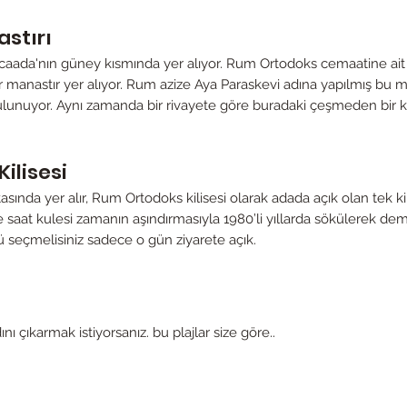
stırı
caada'nın güney kısmında yer alıyor. Rum Ortodoks cemaatine ai
ir manastır yer alıyor. Rum azize Aya Paraskevi adına yapılmış bu ma
ulunuyor. Aynı zamanda bir rivayete göre buradaki çeşmeden bir kez
ilisesi
nda yer alır, Rum Ortodoks kilisesi olarak adada açık olan tek kili
saat kulesi zamanın aşındırmasıyla 1980’li yıllarda sökülerek demir 
ü seçmelisiniz sadece o gün ziyarete açık.
ı çıkarmak istiyorsanız. bu plajlar size göre..